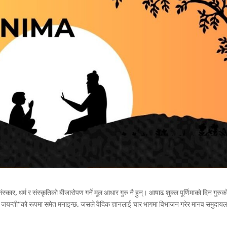
, संस्कार, धर्म र संस्कृतिको बीजारोपण गर्ने मूल आधार गुरु नै हुन्। आषाढ शुक्ल पूर्णिमाको दिन गुरुक
्यास जयन्ती”को रूपमा समेत मनाइन्छ, जसले वैदिक ज्ञानलाई चार भागमा विभाजन गरेर मानव समुदाय