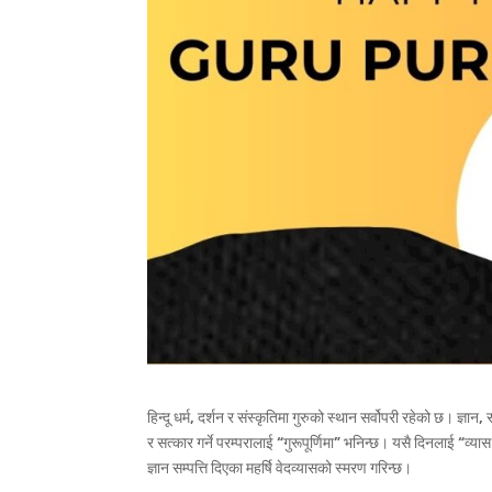
हिन्दू धर्म, दर्शन र संस्कृतिमा गुरुको स्थान सर्वोपरी रहेको छ। ज्ञान
र सत्कार गर्ने परम्परालाई “गुरूपूर्णिमा” भनिन्छ। यसै दिनलाई “व
ज्ञान सम्पत्ति दिएका महर्षि वेदव्यासको स्मरण गरिन्छ।