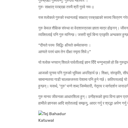
गुरुर्ब्रह्मा गुरूर्विष्णुः गुरुर्देवो महेश्वरः।
गुरुः साक्षात् परब्रह्म तस्मै श्री गुरवे नमः॥
यस श्लोकले गुरुको स्थानलाई साक्षात् परब्रह्मको रूपमा चित्रण ग
गुरु केवल शैक्षिक संस्था वा वेदशास्त्रका ज्ञाता मात्र होइनन्। जीव
व्यक्तिलाई पनि गुरु मानिन्छ। जसरी सूर्य बिना प्रकृति अन्धकार हुन
“दीयते परमः सिद्धिः क्षीयते कर्मवासनाः।
आप्यते परमं धाम तेन दीक्षा स्मृता शिवे॥”
यो श्लोक भगवान् शिवले पार्वतीलाई ज्ञान दिँदै भन्नुभएको हो कि गुरुद्वा
आजको युगमा पनि गुरुको भूमिका अपरिहार्य छ। शिक्षा, संस्कृति, सीप 
सामान्यतया गाडी चालकजस्ता पेशामा पनि हुने गर्छ। कतिपयलाई यो
हुन्छन्। यसर्थ, ‘गुरु’ भन्ने शब्द जिम्मेवारी, नेतृत्व र मार्गदर्शन जनाउ
गुरु मानव जीवनका आधारशिला हुन्। उनीहरूको कृपा विना ज्ञान प्राप्
हामीले ज्ञानका आदि स्रोतलाई सम्झनु, आदर गर्नु र श्रद्धा अर्पण गर्नु