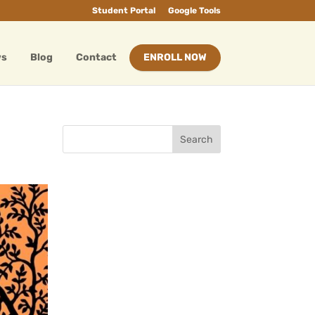
Student Portal
Google Tools
ws
Blog
Contact
ENROLL NOW