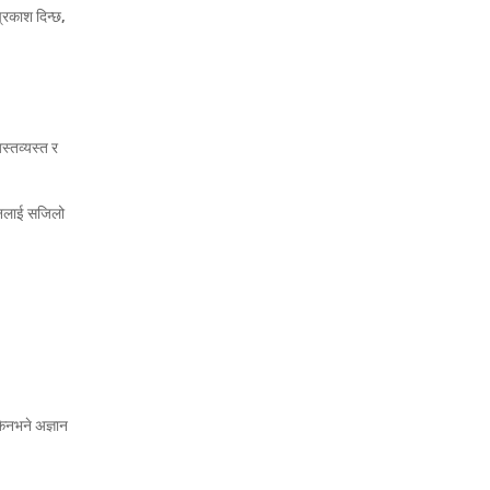
प्रकाश दिन्छ,
स्तव्यस्त र
्ञानलाई सजिलो
 किनभने अज्ञान