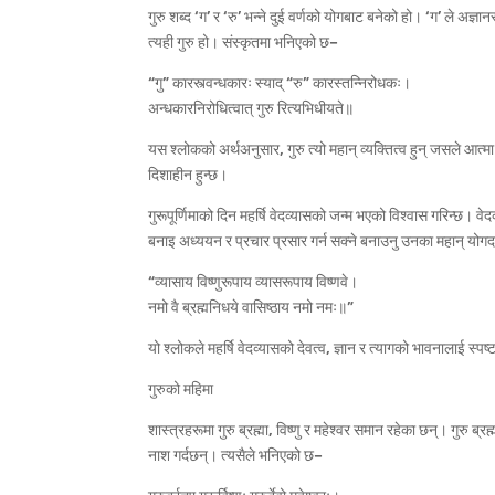
गुरु शब्द ‘ग’ र ‘रु’ भन्ने दुई वर्णको योगबाट बनेको हो। ‘ग’ ले अज
त्यही गुरु हो। संस्कृतमा भनिएको छ–
“गु” कारस्त्वन्धकारः स्याद् “रु” कारस्तन्निरोधकः।
अन्धकारनिरोधित्वात् गुरु रित्यभिधीयते॥
यस श्लोकको अर्थअनुसार, गुरु त्यो महान् व्यक्तित्व हुन् जसले आत
दिशाहीन हुन्छ।
गुरूपूर्णिमाको दिन महर्षि वेदव्यासको जन्म भएको विश्वास गरिन्छ। 
बनाइ अध्ययन र प्रचार प्रसार गर्न सक्ने बनाउनु उनका महान् योग
“व्यासाय विष्णुरूपाय व्यासरूपाय विष्णवे।
नमो वै ब्रह्मनिधये वासिष्ठाय नमो नमः॥”
यो श्लोकले महर्षि वेदव्यासको देवत्व, ज्ञान र त्यागको भावनालाई स्प
गुरुको महिमा
शास्त्रहरूमा गुरु ब्रह्मा, विष्णु र महेश्वर समान रहेका छन्। गुरु ब्रह्
नाश गर्दछन्। त्यसैले भनिएको छ–