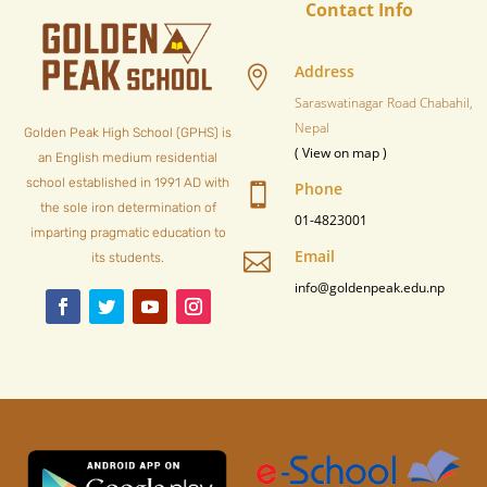
Contact Info
Address

Saraswatinagar Road Chabahil,
Nepal
Golden Peak High School (GPHS) is
( View on map )
an English medium residential
school established in 1991 AD with
Phone

the sole iron determination of
01-4823001
imparting pragmatic education to
Email

its students.
info@goldenpeak.edu.np